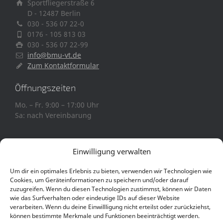
Sportfliegerstraße 6
D - 12487 Berlin
030 - 536 07 22-0
0176 - 105 813 03
030 - 536 07 22-99
info@bmu-vt.de
Zum Kontaktformular
Öffnungszeiten
Mo. – Fr. 9:00 – 17:00 Uhr
Sa: nach Vereinbarung
Einwilligung verwalten
Um dir ein optimales Erlebnis zu bieten, verwenden wir Technologien wie
Cookies, um Geräteinformationen zu speichern und/oder darauf
Copyright © BMU Veranstaltungstechnik
zuzugreifen. Wenn du diesen Technologien zustimmst, können wir Daten
wie das Surfverhalten oder eindeutige IDs auf dieser Website
Impressum
AGB & Lieferanten AGB
verarbeiten. Wenn du deine Einwillligung nicht erteilst oder zurückziehst,
können bestimmte Merkmale und Funktionen beeinträchtigt werden.