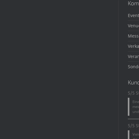
Kom
Event
Venu
Mess
Verka
Veran
Sond
Kun
5/5 S
Ein
mei
und 
5/5 S
Vie