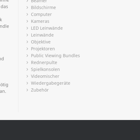
Beamer
 das
Bildschirme
Computer
k
Kameras
undle
LED Leinwände
Leinwände
Objektive
Projektoren
Public Viewing Bundles
nd
Rednerpulte
Spielkonsolen
Videomischer
Wiedergabegeräte
ötig
Zubehör
an.