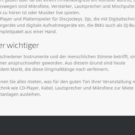
eswegen sind Mikrofone, Verstärker, Lautsprecher und Mischpulte
 zu hören ist oder Musiker live spielen.
ayer und Plattenspieler für Discjockeys. DJs, die mit Digitaltechni
torgeräte und digitale Aufnahmegeräte ein, die BMU auch als DJ-B
mplettpaket aus einer Hand.
r wichtiger
chiedener Instrumente und der menschlichen Stimme betrifft, si
immer anspruchsvoller geworden. Aus diesem Grund sind heute
f dem Markt, die diese Originalklänge noch verfeinern.
nen Sie alles mieten, was für den guten Ton Ihrer Veranstaltung n
echnik wie CD-Player, Kabel, Lautsprecher und Mikrofone zur Miete 
ttanlagen ausleihen.