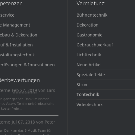
petenzen
Vermietung
service
Bühnentechnik
e Management
Dekoration
ebau & Dekoration
Gastronomie
uf & Installation
Gebrauchtverkauf
staltungstechnik
Lichttechnik
erlösungen & Innovationen
Neue Artikel
Spezialeffekte
denbewertungen
Strom
terne
Feb 27, 2019
von
Lars
Tontechnik
en ganz großen Dank im Namen
nes Vaters für die unbürokratische
Videotechnik
kostenfreie ...
terne
Jul 07, 2018
von
Peter
len Dank an das B Musik Team für