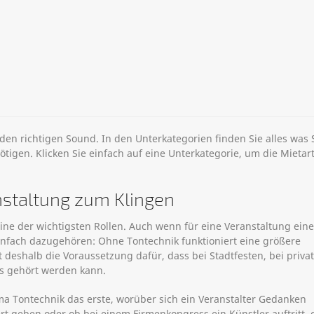
 den richtigen Sound. In den Unterkategorien finden Sie alles was 
tigen. Klicken Sie einfach auf eine Unterkategorie, um die Mietart
nstaltung zum Klingen
eine der wichtigsten Rollen. Auch wenn für eine Veranstaltung eine
einfach dazugehören: Ohne Tontechnik funktioniert eine größere
t deshalb die Voraussetzung dafür, dass bei Stadtfesten, bei priva
s gehört werden kann.
ma Tontechnik das erste, worüber sich ein Veranstalter Gedanken
t geben oder ob bei einem Firmenkongress ein Künstler auftritt,