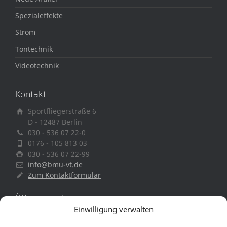
Spezialeffekte
Strom
Tontechnik
Videotechnik
Kontakt
Sportfliegerstraße 6
D - 12487 Berlin
030 - 536 07 22-0
0176 - 105 813 03
030 - 536 07 22-99
info@bmu-vt.de
Zum Kontaktformular
Öffnungszeiten
Einwilligung verwalten
Mo. – Fr. 9:00 – 17:00 Uhr
Sa: nach Vereinbarung