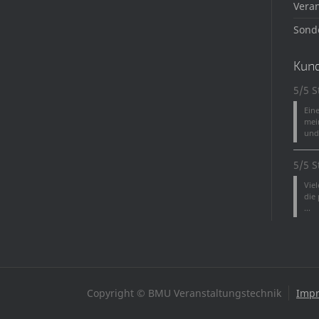
Veran
Sond
Kun
5/5 S
Ein
mei
und 
5/5 S
Vie
die
...
Copyright © BMU Veranstaltungstechnik
Imp