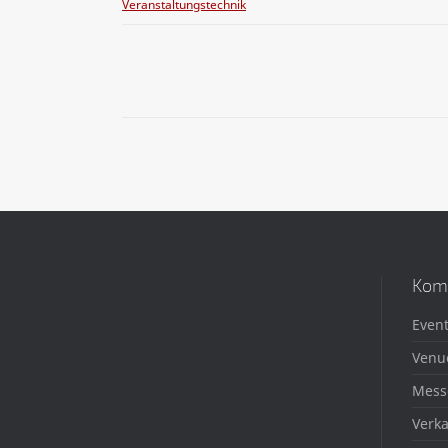
Veranstaltungstechnik
Kom
Event
Venu
Mess
Verka