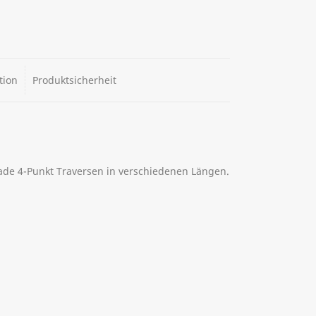
ge
ternative:
tion
Produktsicherheit
rade 4-Punkt Traversen in verschiedenen Längen.