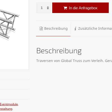
Traverse – 4 Punkt Global Truss gerade Men
Al
In die Anfragebox
Beschreibung
Zusätzliche Informa
Beschreibung
Traversen von Global Truss zum Verleih. Ge
Eventmodule
,
nstaltung
,