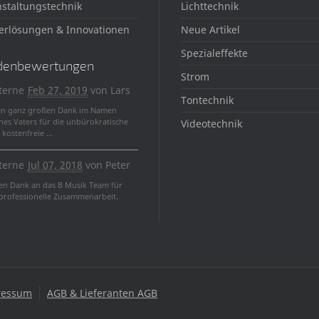
staltungstechnik
Lichttechnik
erlösungen & Innovationen
Neue Artikel
Spezialeffekte
denbewertungen
Strom
terne
Feb 27, 2019
von
Lars
Tontechnik
en ganz großen Dank im Namen
nes Vaters für die unbürokratische
Videotechnik
kostenfreie ...
terne
Jul 07, 2018
von
Peter
len Dank an das B Musik Team für
 professionelle Zusammenarbeit.
ressum
AGB & Lieferanten AGB