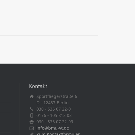
Kontakt
Sportfliegerstraße 6
D - 12487 Berlin
030 - 536 07 22-0
0176 - 105 813 03
030 - 536 07 22-99
info@bmu-vt.de
Zum Kontaktformular