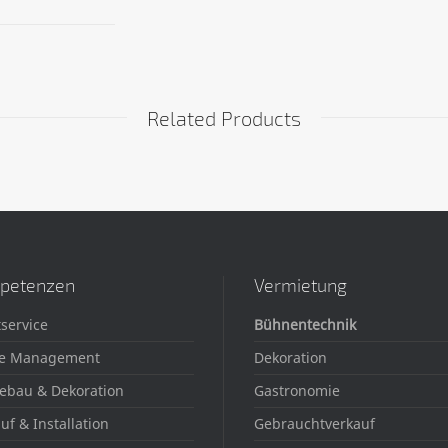
Related Products
petenzen
Vermietung
service
Bühnentechnik
e Management
Dekoration
ebau & Dekoration
Gastronomie
uf & Installation
Gebrauchtverkauf