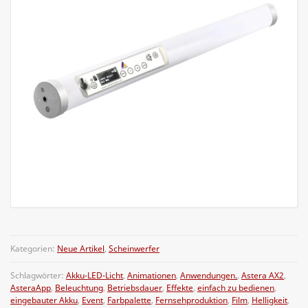
Kategorien:
Neue Artikel
,
Scheinwerfer
Schlagwörter:
Akku-LED-Licht
,
Animationen
,
Anwendungen.
,
Astera AX2
,
AsteraApp
,
Beleuchtung
,
Betriebsdauer
,
Effekte
,
einfach zu bedienen
,
eingebauter Akku
,
Event
,
Farbpalette
,
Fernsehproduktion
,
Film
,
Helligkeit
,