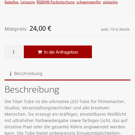
Kabellos
,
Leistung
,
RGBAW-Farbmischung
,
schweinwerfer
,
vielseitig
24,00
€
Mietpreis:
exkl. 19 % MwSt.
Astera Titan Tube FP2 - 0,5m Menge
Alternative:
In die Anfragebox
Beschreibung
Beschreibung
Die Titan Tube ist die ultimative LED-Tube für Filmemacher,
Studios, Veranstaltungstechniker und alle kreativen
Menschen. Sie erzeugt ein kräftiges, einstellbares Weißlicht
mit ultrahoher Farbwiedergabe sowie farbiges Licht, das auf
einzelne Pixel oder die gesamte Röhre angewendet werden
kann. Die Tube bietet unbegrenzte Einsatzmöglichkeiten: