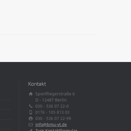
Kontakt
Sportfliegerstraße 6
D - 12487 Berlin
030 - 536 07 22-0
0176 - 105 813 03
030 - 536 07 22-99
info@bmu-vt.de
Zum Kontaktformular