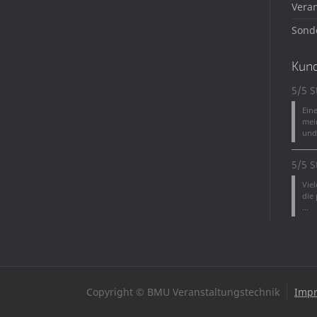
Veran
Sond
Kun
5/5 S
Ein
mei
und 
5/5 S
Vie
die
...
Copyright © BMU Veranstaltungstechnik
Imp