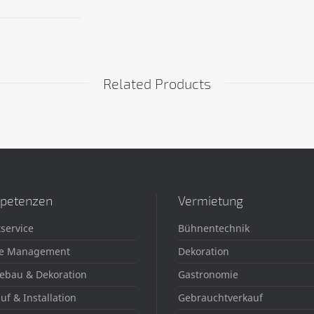
Related Products
petenzen
Vermietung
service
Bühnentechnik
e Management
Dekoration
ebau & Dekoration
Gastronomie
uf & Installation
Gebrauchtverkauf