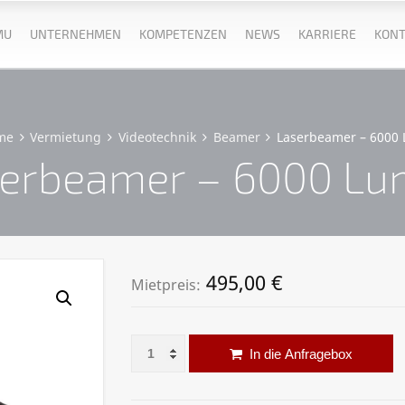
MU
UNTERNEHMEN
KOMPETENZEN
NEWS
KARRIERE
KONT
me
Vermietung
Videotechnik
Beamer
Laserbeamer – 6000
erbeamer – 6000 L
495,00
€
Mietpreis:
Laserbeamer – 6000 Lumen Menge
Al
In die Anfragebox