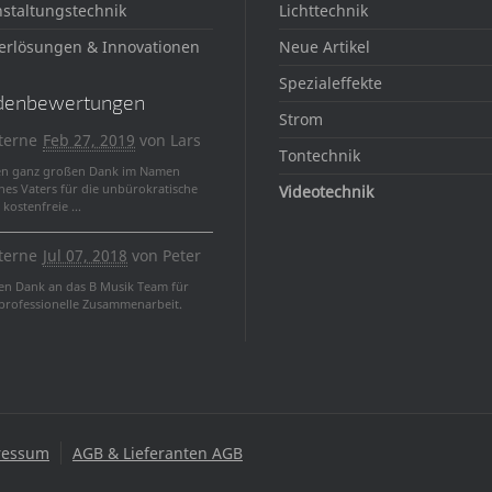
staltungstechnik
Lichttechnik
erlösungen & Innovationen
Neue Artikel
Spezialeffekte
denbewertungen
Strom
terne
Feb 27, 2019
von
Lars
Tontechnik
en ganz großen Dank im Namen
nes Vaters für die unbürokratische
Videotechnik
kostenfreie ...
terne
Jul 07, 2018
von
Peter
len Dank an das B Musik Team für
 professionelle Zusammenarbeit.
ressum
AGB & Lieferanten AGB