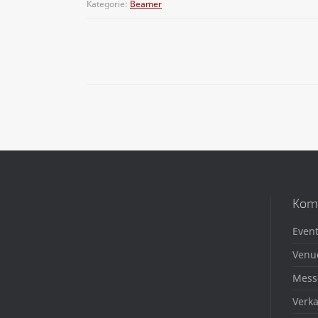
Kategorie:
Beamer
Kom
Event
Venu
Mess
Verka