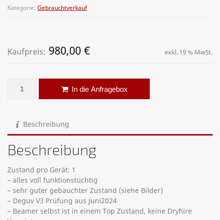
Kategorie:
Gebrauchtverkauf
980,00
€
Kaufpreis:
exkl. 19 % MwSt.
12.000 AnsiLumen Beamer Barco Performer SLM R12+ Menge
Alternative:
In die Anfragebox
Beschreibung
Beschreibung
Zustand pro Gerät: 1
– alles voll funktionstüchtig
– sehr guter gebauchter Zustand (siehe Bilder)
– Deguv V3 Prüfung aus Juni2024
– Beamer selbst ist in einem Top Zustand, keine Dryhire