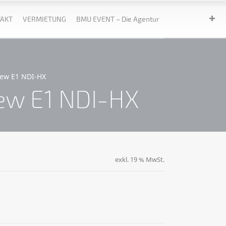
AKT
VERMIETUNG
BMU EVENT – Die Agentur
iew E1 NDI-HX
iew E1 NDI-HX
exkl. 19 % MwSt.
-HX Menge
ternative: