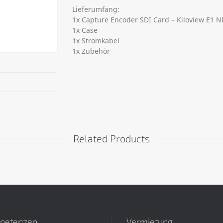
Lieferumfang:
1x Capture Encoder SDI Card – Kiloview E1 N
1x Case
1x Stromkabel
1x Zubehör
Related Products
petenzen
Vermietung