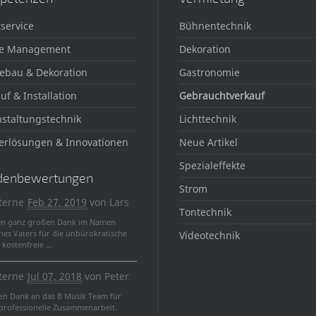
service
Bühnentechnik
e Management
Dekoration
ebau & Dekoration
Gastronomie
uf & Installation
Gebrauchtverkauf
staltungstechnik
Lichttechnik
erlösungen & Innovationen
Neue Artikel
Spezialeffekte
denbewertungen
Strom
terne
Feb 27, 2019
von
Lars
Tontechnik
en ganz großen Dank im Namen
nes Vaters für die unbürokratische
Videotechnik
kostenfreie ...
terne
Jul 07, 2018
von
Peter
len Dank an das B Musik Team für
 professionelle Zusammenarbeit.