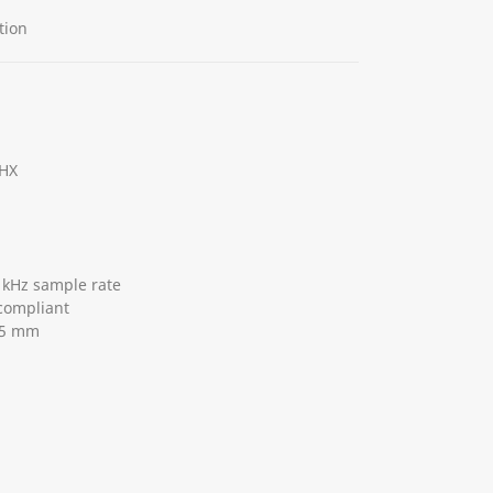
tion
-HX
 kHz sample rate
compliant
25 mm