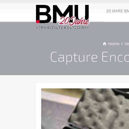
20 JAHRE B
Home
V
Capture Enco