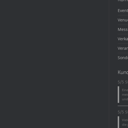
Event
Venu
Mess
Verka
Veran
Sond
Kun
5/5 S
Ein
mei
und 
5/5 S
Vie
die