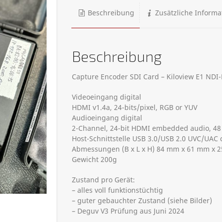
Beschreibung
Zusätzliche Informa
Beschreibung
Capture Encoder SDI Card – Kiloview E1 NDI
Videoeingang digital
HDMI v1.4a, 24-bits/pixel, RGB or YUV
Audioeingang digital
2-Channel, 24-bit HDMI embedded audio, 48
Host-Schnittstelle USB 3.0/USB 2.0 UVC/UAC 
Abmessungen (B x L x H) 84 mm x 61 mm x 
Gewicht 200g
Zustand pro Gerät:
– alles voll funktionstüchtig
– guter gebauchter Zustand (siehe Bilder)
– Deguv V3 Prüfung aus Juni 2024