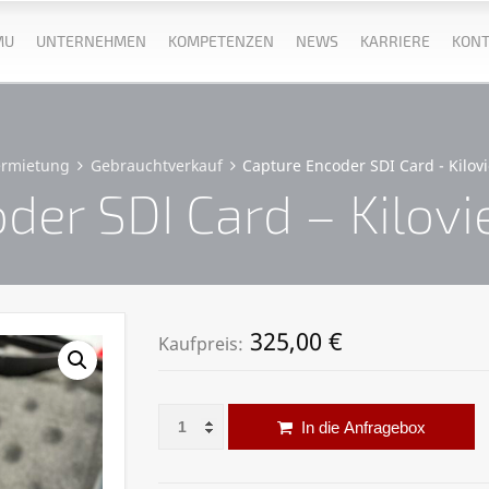
MU
UNTERNEHMEN
KOMPETENZEN
NEWS
KARRIERE
KONT
ermietung
Gebrauchtverkauf
Capture Encoder SDI Card - Kilov
der SDI Card – Kilov
325,00
€
Kaufpreis:
Capture Encoder SDI Card - Kiloview E1 NDI
Al
In die Anfragebox