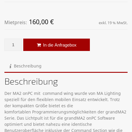
160,00
€
Mietpreis:
exkl. 19 % MwSt.
DMX Controller – GrandMA2 onPC Menge
Alternative:
In die Anfragebox
Beschreibung
Beschreibung
Der MA2 onPC mit command wing wurde von MA Lighting
speziell für den flexiblen mobilen Einsatz entwickelt. Trotz
der kompakten Größe bietet es die
komfortablen Programmierungsmöglichkeiten der grandMA2
Serie. Das Lichtpult ist für die grandMA2 onPC Software
optimiert und bietet nahezu eine identische
Benutzeroberfläche inklusive der Command Section wie die