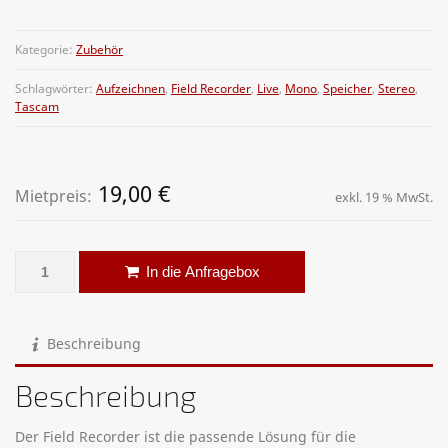
Kategorie:
Zubehör
Schlagwörter:
Aufzeichnen
,
Field Recorder
,
Live
,
Mono
,
Speicher
,
Stereo
,
Tascam
19,00
€
Mietpreis:
exkl. 19 % MwSt.
Recorder - Tascam DR-40V2 Digitalrecorder Menge
Alternative:
In die Anfragebox
Beschreibung
Beschreibung
Der Field Recorder ist die passende Lösung für die