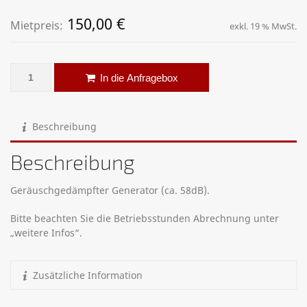
150,00
€
Mietpreis:
exkl. 19 % MwSt.
Stromerzeuger – Kubota – 16 kW Menge
Alternative:
In die Anfragebox
Beschreibung
Beschreibung
Geräuschgedämpfter Generator (ca. 58dB).
Bitte beachten Sie die Betriebsstunden Abrechnung unter
„weitere Infos“.
Zusätzliche Information