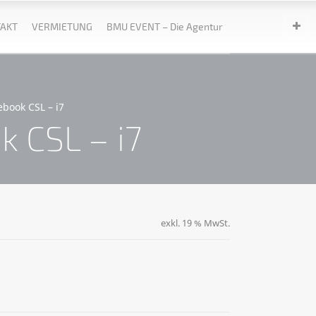
AKT
VERMIETUNG
BMU EVENT – Die Agentur
book CSL – i7
 CSL – i7
exkl. 19 % MwSt.
ge
ternative: