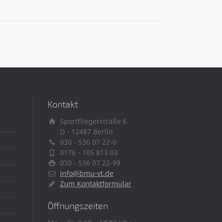
Kontakt
Sportfliegerstraße 6
D - 12487 Berlin
030 - 536 07 22-0
0176 - 105 813 03
030 - 536 07 22-99
info@bmu-vt.de
Zum Kontaktformular
Öffnungszeiten