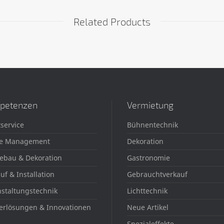
Related Products
petenzen
Vermietung
service
Bühnentechnik
e Management
Dekoration
ebau & Dekoration
Gastronomie
uf & Installation
Gebrauchtverkauf
staltungstechnik
Lichttechnik
erlösungen & Innovationen
Neue Artikel
Spezialeffekte