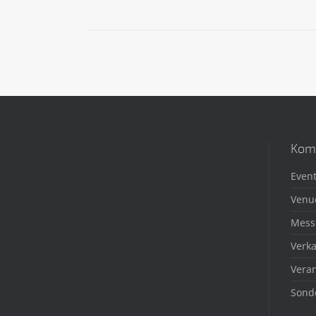
Kom
Event
Venu
Mess
Verka
Veran
Sond