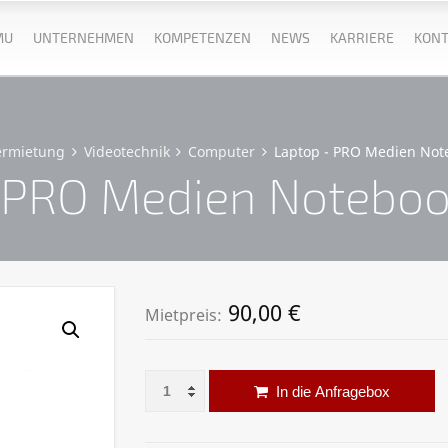
MU
UNTERNEHMEN
KOMPETENZEN
NEWS
KARRIERE
KONT
ermietung
Videotechnik
Computer
Laptop - PRO Medien Note
 PRO Medien Notebook
90,00
€
Mietpreis:
Laptop - PRO Medien Notebook CSL – i7 Men
Al
In die Anfragebox