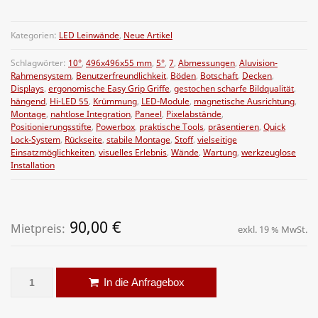
Kategorien:
LED Leinwände
,
Neue Artikel
Schlagwörter:
10°
,
496x496x55 mm
,
5°
,
7
,
Abmessungen
,
Aluvision-
Rahmensystem
,
Benutzerfreundlichkeit
,
Böden
,
Botschaft
,
Decken
,
Displays
,
ergonomische Easy Grip Griffe
,
gestochen scharfe Bildqualität
,
hängend
,
Hi-LED 55
,
Krümmung
,
LED-Module
,
magnetische Ausrichtung
,
Montage
,
nahtlose Integration
,
Paneel
,
Pixelabstände
,
Positionierungsstifte
,
Powerbox
,
praktische Tools
,
präsentieren
,
Quick
Lock-System
,
Rückseite
,
stabile Montage
,
Stoff
,
vielseitige
Einsatzmöglichkeiten
,
visuelles Erlebnis
,
Wände
,
Wartung
,
werkzeuglose
Installation
90,00
€
Mietpreis:
exkl. 19 % MwSt.
LED Panel AluVision Hi-LED 55 – Indoor 2,5mm PP Menge
Alternative:
In die Anfragebox