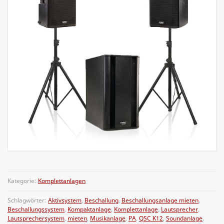
Kategorie:
Komplettanlagen
Schlagwörter:
Aktivsystem
,
Beschallung
,
Beschallungsanlage mieten
,
Beschallungssystem
,
Kompaktanlage
,
Komplettanlage
,
Lautsprecher
,
Lautsprechersystem
,
mieten
,
Musikanlage
,
PA
,
QSC K12
,
Soundanlage
,