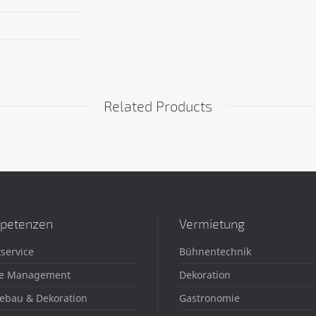
Related Products
petenzen
Vermietung
service
Bühnentechnik
e Management
Dekoration
ebau & Dekoration
Gastronomie