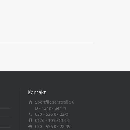
Kontakt
Sportfliegerstraße 6
D - 12487 Berlin
030 - 536 07 22-0
0176 - 105 813 03
030 - 536 07 22-99