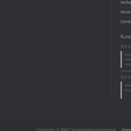
Verka
Veran
Sond
Kun
5/5 S
Ein
mei
und 
5/5 S
Vie
die
...
Copyright © BMU Veranstaltungstechnik
Imp