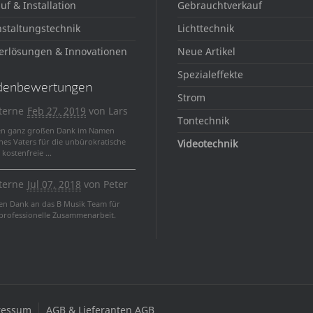
uf & Installation
Gebrauchtverkauf
staltungstechnik
Lichttechnik
erlösungen & Innovationen
Neue Artikel
Spezialeffekte
denbewertungen
Strom
terne
Feb 27, 2019
von
Lars
Tontechnik
en ganz großen Dank im Namen
nes Vaters für die unbürokratische
Videotechnik
kostenfreie ...
terne
Jul 07, 2018
von
Peter
len Dank an das B Musik Team für
 professionelle Zusammenarbeit.
ressum
AGB & Lieferanten AGB