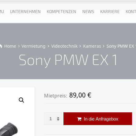
MU
UNTERNEHMEN
KOMPETENZEN
NEWS
KARRIERE
KONT
Home
Vermietung
Videotechnik
Kameras
Sony PMW EX 
Sony PMW EX 1
89,00
€
Mietpreis:
Sony PMW EX 1 Menge
Al
In die Anfragebox