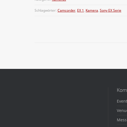
Schlagwörter:
Camcorder
,
EX 1
,
Kamera
,
Sony EX Serie
Kom
Event
Venu
Mess