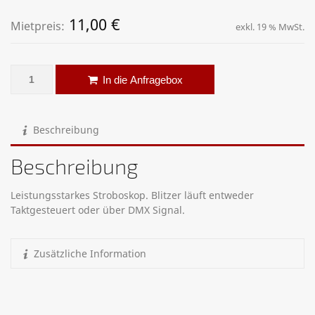
11,00
€
Mietpreis:
exkl. 19 % MwSt.
Stroboskop – 2 kW Botex ES-2000 Menge
Alternative:
In die Anfragebox
Beschreibung
Beschreibung
Leistungsstarkes Stroboskop. Blitzer läuft entweder
Taktgesteuert oder über DMX Signal.
Zusätzliche Information