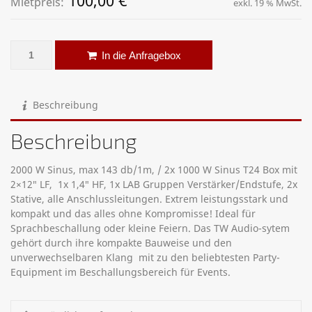
100,00
€
Mietpreis:
exkl. 19 % MwSt.
TW Audio System – 2 kW Menge
Alternative:
In die Anfragebox
Beschreibung
Beschreibung
2000 W Sinus, max 143 db/1m, / 2x 1000 W Sinus T24 Box mit
2×12″ LF, 1x 1,4″ HF, 1x LAB Gruppen Verstärker/Endstufe, 2x
Stative, alle Anschlussleitungen. Extrem leistungsstark und
kompakt und das alles ohne Kompromisse! Ideal für
Sprachbeschallung oder kleine Feiern. Das TW Audio-sytem
gehört durch ihre kompakte Bauweise und den
unverwechselbaren Klang mit zu den beliebtesten Party-
Equipment im Beschallungsbereich für Events.