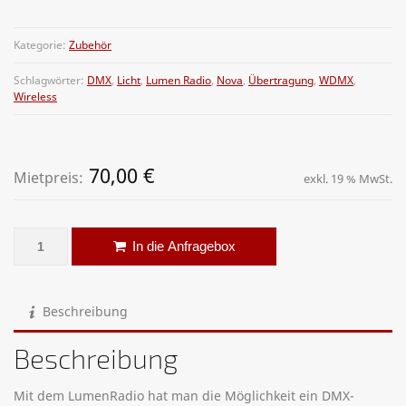
Kategorie:
Zubehör
Schlagwörter:
DMX
,
Licht
,
Lumen Radio
,
Nova
,
Übertragung
,
WDMX
,
Wireless
70,00
€
Mietpreis:
exkl. 19 % MwSt.
WDMX Lumenradio CRMX NOVA RX RDM Menge
Alternative:
In die Anfragebox
Beschreibung
Beschreibung
Mit dem LumenRadio hat man die Möglichkeit ein DMX-