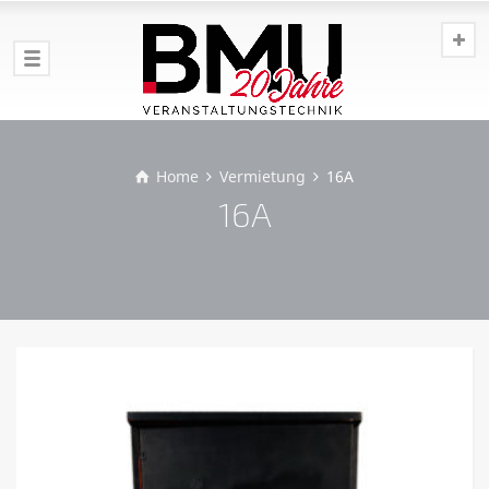
Home
Vermietung
16A
16A