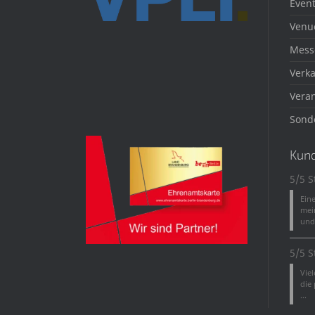
Event
Venu
Mess
Verka
Veran
Sond
Kun
5/5 S
Ein
mei
und 
5/5 S
Vie
die
...