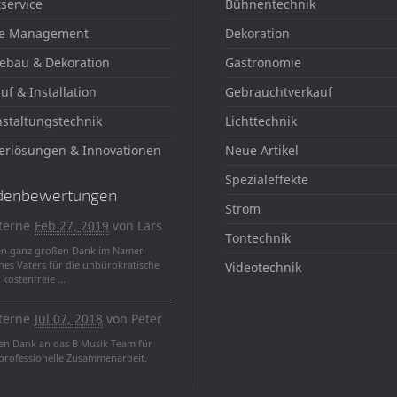
service
Bühnentechnik
e Management
Dekoration
ebau & Dekoration
Gastronomie
uf & Installation
Gebrauchtverkauf
staltungstechnik
Lichttechnik
erlösungen & Innovationen
Neue Artikel
Spezialeffekte
denbewertungen
Strom
terne
Feb 27, 2019
von
Lars
Tontechnik
en ganz großen Dank im Namen
nes Vaters für die unbürokratische
Videotechnik
kostenfreie ...
terne
Jul 07, 2018
von
Peter
len Dank an das B Musik Team für
 professionelle Zusammenarbeit.