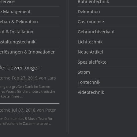
service
Bühnentechnik
e Management
Dekoration
ebau & Dekoration
Gastronomie
uf & Installation
Gebrauchtverkauf
staltungstechnik
Lichttechnik
erlösungen & Innovationen
Neue Artikel
Spezialeffekte
denbewertungen
Strom
terne
Feb 27, 2019
von
Lars
Tontechnik
en ganz großen Dank im Namen
nes Vaters für die unbürokratische
Videotechnik
kostenfreie ...
terne
Jul 07, 2018
von
Peter
len Dank an das B Musik Team für
 professionelle Zusammenarbeit.