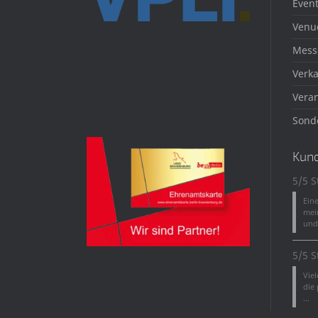
Event
Venu
Mess
Verka
Veran
Sond
Kun
5/5 S
Ein
mei
und 
5/5 S
Vie
die
...