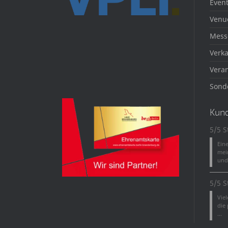
Event
Venu
Mess
Verka
Veran
Sond
Kun
5/5 S
Ein
mei
und 
5/5 S
Vie
die
...