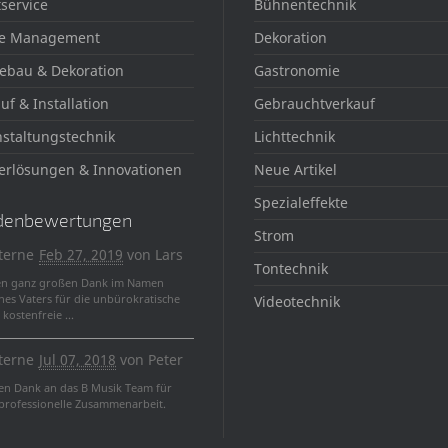
service
Bühnentechnik
der
Produktseite
e Management
Dekoration
gewählt
ebau & Dekoration
Gastronomie
werden
uf & Installation
Gebrauchtverkauf
staltungstechnik
Lichttechnik
erlösungen & Innovationen
Neue Artikel
Spezialeffekte
denbewertungen
Strom
terne
Feb 27, 2019
von
Lars
Tontechnik
en ganz großen Dank im Namen
nes Vaters für die unbürokratische
Videotechnik
kostenfreie ...
terne
Jul 07, 2018
von
Peter
len Dank an das B Musik Team für
 professionelle Zusammenarbeit.