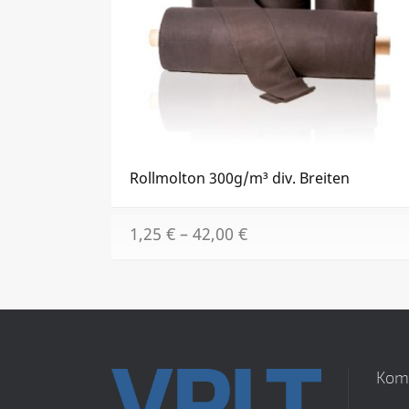
Rollmolton 300g/m³ div. Breiten
1,25
€
–
42,00
€
Kom