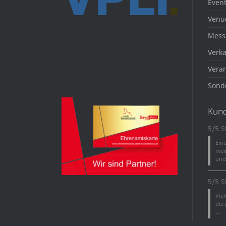
Event
Venu
Mess
Verka
Veran
Sond
Kun
5/5 S
Ein
mei
und 
5/5 S
Vie
die
...