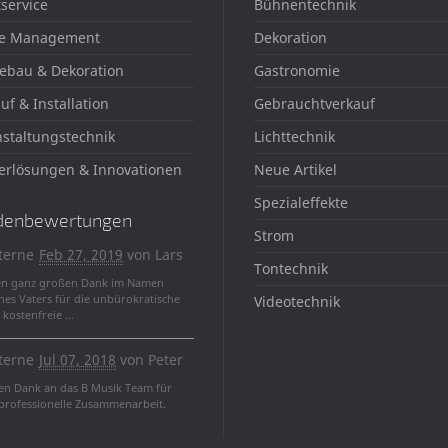
service
Bühnentechnik
e Management
Dekoration
ebau & Dekoration
Gastronomie
uf & Installation
Gebrauchtverkauf
staltungstechnik
Lichttechnik
erlösungen & Innovationen
Neue Artikel
Spezialeffekte
denbewertungen
Strom
terne
Feb 27, 2019
von
Lars
Tontechnik
en ganz großen Dank im Namen
nes Vaters für die unbürokratische
Videotechnik
kostenfreie ...
terne
Jul 07, 2018
von
Peter
len Dank an das B Musik Team für
 professionelle Zusammenarbeit.