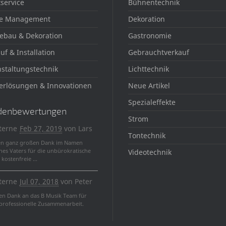
service
Bühnentechnik
e Management
Dekoration
ebau & Dekoration
Gastronomie
uf & Installation
Gebrauchtverkauf
staltungstechnik
Lichttechnik
erlösungen & Innovationen
Neue Artikel
Spezialeffekte
denbewertungen
Strom
terne
Feb 27, 2019
von
Lars
Tontechnik
en ganz großen Dank im Namen
nes Vaters für die unbürokratische
Videotechnik
kostenfreie ...
terne
Jul 07, 2018
von
Peter
len Dank an das B Musik Team für
 professionelle Zusammenarbeit.