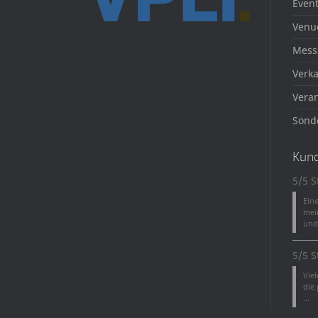
Event
Venu
Mess
Verka
Veran
Sond
Kun
5/5 S
Ein
mei
und 
5/5 S
Vie
die
...