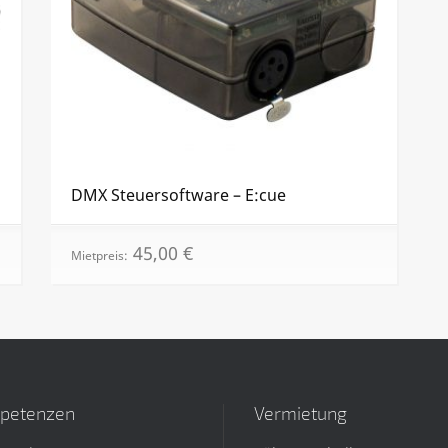
DMX Steuersoftware – E:cue
45,00
€
Mietpreis:
petenzen
Vermietung