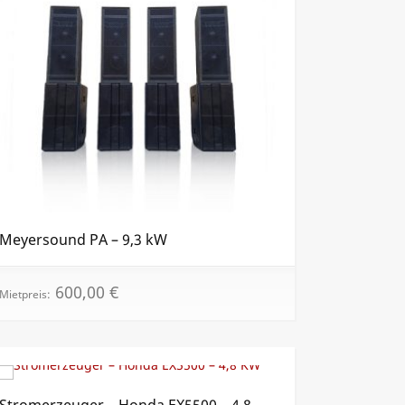
Meyersound PA – 9,3 kW
600,00
€
Mietpreis:
Stromerzeuger – Honda EX5500 – 4,8