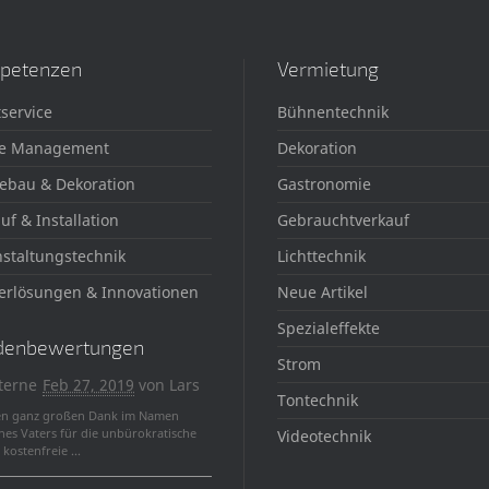
petenzen
Vermietung
service
Bühnentechnik
e Management
Dekoration
ebau & Dekoration
Gastronomie
uf & Installation
Gebrauchtverkauf
staltungstechnik
Lichttechnik
erlösungen & Innovationen
Neue Artikel
Spezialeffekte
denbewertungen
Strom
terne
Feb 27, 2019
von
Lars
Tontechnik
en ganz großen Dank im Namen
nes Vaters für die unbürokratische
Videotechnik
kostenfreie ...