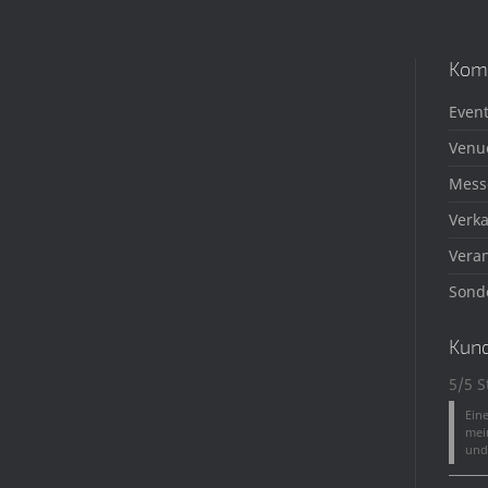
Kom
Event
Venu
Mess
Verka
Veran
Sond
Kun
5/5 S
Ein
mei
und 