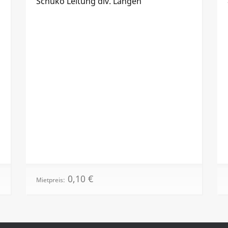
Schuko Leitung div. Längen
0,10
€
Mietpreis: