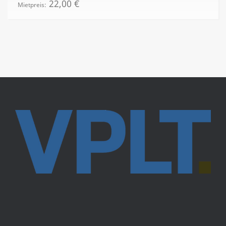
22,00
€
Mietpreis: