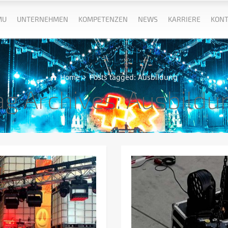
MU
UNTERNEHMEN
KOMPETENZEN
NEWS
KARRIERE
KONT
Home
Posts tagged: Ausbildung
ag Archives: Ausbildu