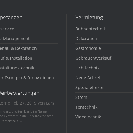
petenzen
Vermietung
service
Bühnentechnik
e Management
Dekoration
ebau & Dekoration
Gastronomie
uf & Installation
Gebrauchtverkauf
staltungstechnik
Lichttechnik
erlösungen & Innovationen
Neue Artikel
Spezialeffekte
denbewertungen
Strom
terne
Feb 27, 2019
von
Lars
Tontechnik
en ganz großen Dank im Namen
nes Vaters für die unbürokratische
Videotechnik
kostenfreie ...