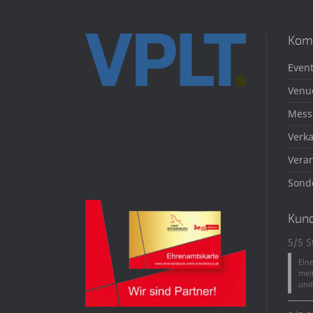
Kom
Event
Venu
Mess
Verka
Veran
Sond
Kun
5/5 S
Ein
mei
und 