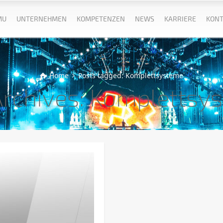
MU
UNTERNEHMEN
KOMPETENZEN
NEWS
KARRIERE
KONT
Home
Posts tagged: Komplettsysteme
Archives: Komplettsy