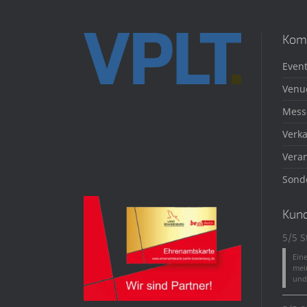
Kom
Event
Venu
Mess
Verka
Veran
Sond
Kun
5/5 S
Ein
mei
und 