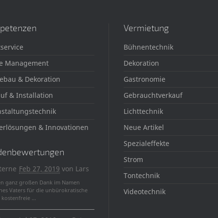
petenzen
Vermietung
service
Bühnentechnik
e Management
Dekoration
ebau & Dekoration
Gastronomie
uf & Installation
Gebrauchtverkauf
staltungstechnik
Lichttechnik
erlösungen & Innovationen
Neue Artikel
Spezialeffekte
denbewertungen
Strom
terne
Feb 27, 2019
von
Lars
Tontechnik
en ganz großen Dank im Namen
nes Vaters für die unbürokratische
Videotechnik
kostenfreie ...