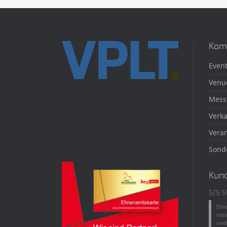
Kom
Event
Venu
Mess
Verka
Veran
Sond
Kun
5/5 S
Ein
mei
und 