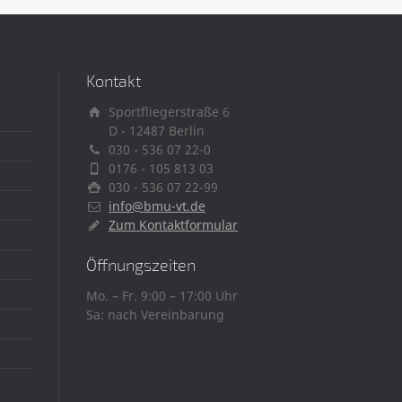
Kontakt
Sportfliegerstraße 6
D - 12487 Berlin
030 - 536 07 22-0
0176 - 105 813 03
030 - 536 07 22-99
info@bmu-vt.de
Zum Kontaktformular
Öffnungszeiten
Mo. – Fr. 9:00 – 17:00 Uhr
Sa: nach Vereinbarung