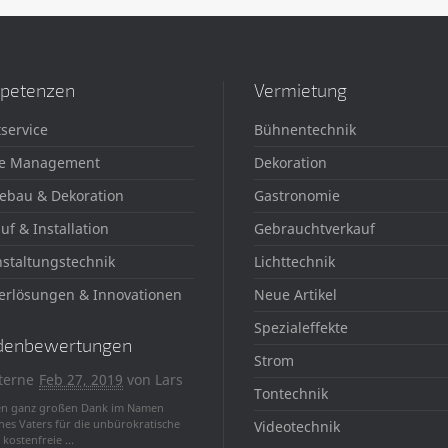
petenzen
Vermietung
service
Bühnentechnik
e Management
Dekoration
ebau & Dekoration
Gastronomie
uf & Installation
Gebrauchtverkauf
staltungstechnik
Lichttechnik
erlösungen & Innovationen
Neue Artikel
Spezialeffekte
denbewertungen
Strom
terne
Feb 27, 2019
von
Lars
Tontechnik
en ganz großen Dank im Namen
nes Vaters für die unbürokratische
Videotechnik
kostenfreie ...