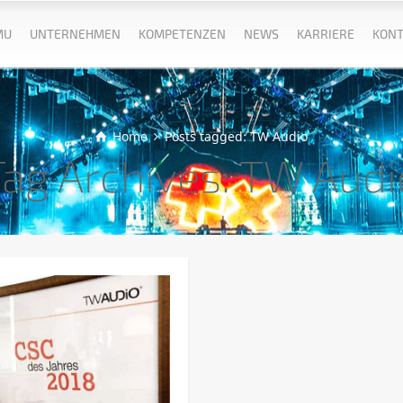
MU
UNTERNEHMEN
KOMPETENZEN
NEWS
KARRIERE
KONT
Home
Posts tagged: TW Audio
Tag Archives: TW Audi