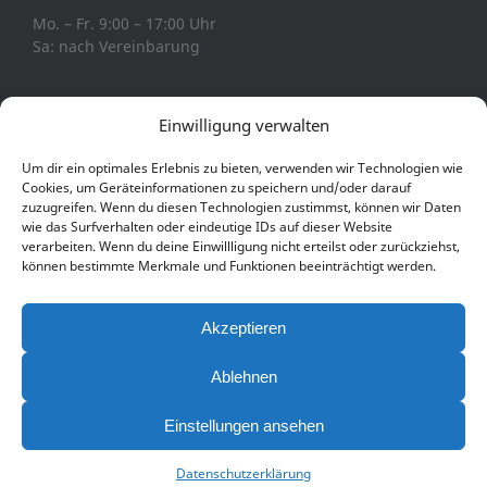
Mo. – Fr. 9:00 – 17:00 Uhr
Sa: nach Vereinbarung
Einwilligung verwalten
Um dir ein optimales Erlebnis zu bieten, verwenden wir Technologien wie
Cookies, um Geräteinformationen zu speichern und/oder darauf
Copyright © BMU Veranstaltungstechnik
zuzugreifen. Wenn du diesen Technologien zustimmst, können wir Daten
wie das Surfverhalten oder eindeutige IDs auf dieser Website
Impressum
AGB & Lieferanten AGB
verarbeiten. Wenn du deine Einwillligung nicht erteilst oder zurückziehst,
können bestimmte Merkmale und Funktionen beeinträchtigt werden.
Akzeptieren
Ablehnen
Einstellungen ansehen
Datenschutzerklärung