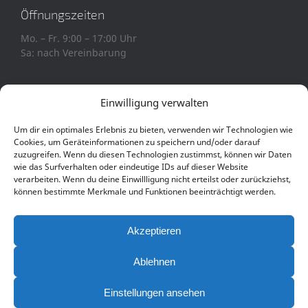
Öffnungszeiten
Mo. – Fr. 9:00 – 17:00 Uhr
Sa: nach Vereinbarung
Einwilligung verwalten
Um dir ein optimales Erlebnis zu bieten, verwenden wir Technologien wie
Cookies, um Geräteinformationen zu speichern und/oder darauf
Copyright © BMU Veranstaltungstechnik
zuzugreifen. Wenn du diesen Technologien zustimmst, können wir Daten
wie das Surfverhalten oder eindeutige IDs auf dieser Website
Impressum
AGB & Lieferanten AGB
verarbeiten. Wenn du deine Einwillligung nicht erteilst oder zurückziehst,
können bestimmte Merkmale und Funktionen beeinträchtigt werden.
Akzeptieren
Ablehnen
Einstellungen ansehen