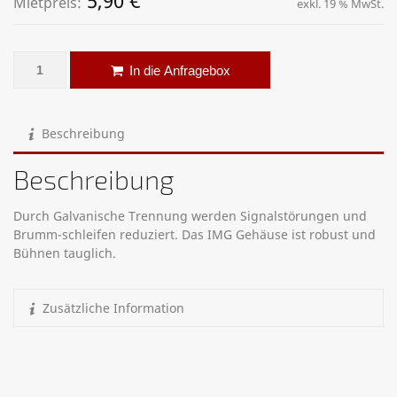
5,90
€
Mietpreis:
exkl. 19 % MwSt.
2-Kanal Massetrennfilter Menge
Alternative:
In die Anfragebox
Beschreibung
Beschreibung
Durch Galvanische Trennung werden Signalstörungen und
Brumm-schleifen reduziert. Das IMG Gehäuse ist robust und
Bühnen tauglich.
Zusätzliche Information