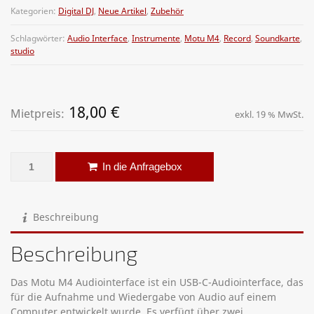
Kategorien:
Digital DJ
,
Neue Artikel
,
Zubehör
Schlagwörter:
Audio Interface
,
Instrumente
,
Motu M4
,
Record
,
Soundkarte
,
studio
18,00
€
Mietpreis:
exkl. 19 % MwSt.
Audio Interface – Motu M4 Menge
Alternative:
In die Anfragebox
Beschreibung
Beschreibung
Das Motu M4 Audiointerface ist ein USB-C-Audiointerface, das
für die Aufnahme und Wiedergabe von Audio auf einem
Computer entwickelt wurde. Es verfügt über zwei