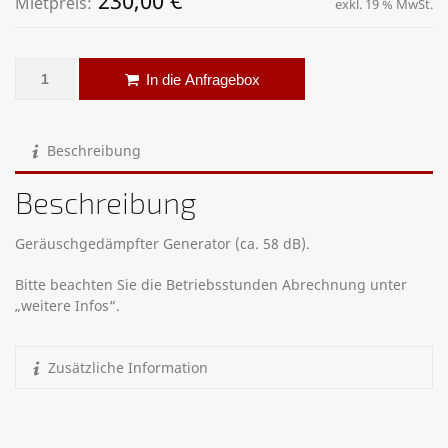
230,00
€
Mietpreis:
exkl. 19 % MwSt.
Stromerzeuger – Agg – 30 kW Menge
Alternative:
In die Anfragebox
Beschreibung
Beschreibung
Geräuschgedämpfter Generator (ca. 58 dB).
Bitte beachten Sie die Betriebsstunden Abrechnung unter
„weitere Infos“.
Zusätzliche Information