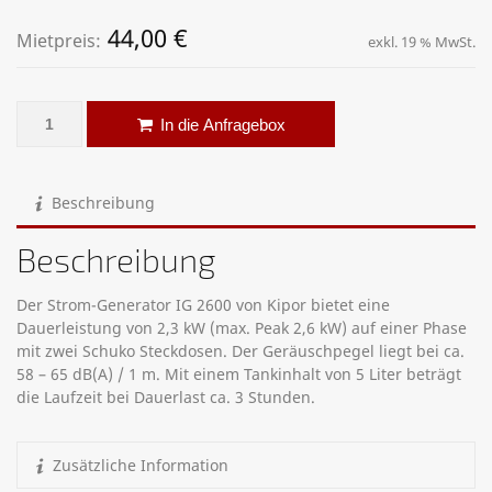
44,00
€
Mietpreis:
exkl. 19 % MwSt.
Stromerzeuger – Kipor IG2600 – 2,6 kW Menge
Alternative:
In die Anfragebox
Beschreibung
Beschreibung
Der Strom-Generator IG 2600 von Kipor bietet eine
Dauerleistung von 2,3 kW (max. Peak 2,6 kW) auf einer Phase
mit zwei Schuko Steckdosen. Der Geräuschpegel liegt bei ca.
58 – 65 dB(A) / 1 m. Mit einem Tankinhalt von 5 Liter beträgt
die Laufzeit bei Dauerlast ca. 3 Stunden.
Zusätzliche Information