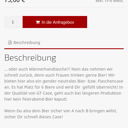
exkl. 19 % MwSt.
6er Feierabend-Bier-Produktionscase Menge
Alternative:
In die Anfragebox
Beschreibung
Beschreibung
… oder auch Männerhandtasche?! Nein das nehmen wir
schnell zurück, denn auch Frauen trinken gerne Bier! Wir
bieten hier also ein gender-neutrales Bier- bzw. Flaschencase
an. Es hat Platz für 6 Biere und wird Dir gefüllt überreicht! In
der Qualität von GT Case, geht auch bei längeren Produktion
hier kein Feierabend-Bier kaputt.
Wenn Du also dein Bier sicher von A nach B bringen willst,
sicher Dir schnell dieses Case!