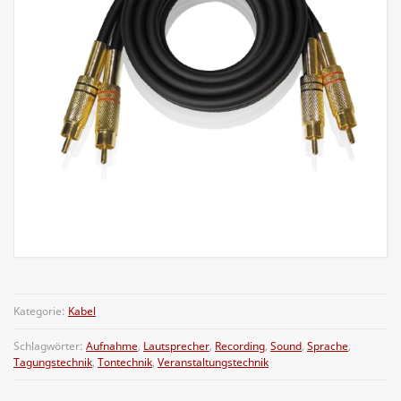
Kategorie:
Kabel
Schlagwörter:
Aufnahme
,
Lautsprecher
,
Recording
,
Sound
,
Sprache
,
Tagungstechnik
,
Tontechnik
,
Veranstaltungstechnik