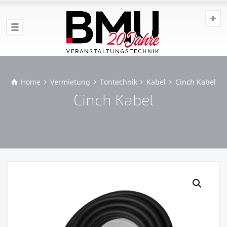
Home
Vermietung
Tontechnik
Kabel
Cinch Kabel
Cinch Kabel