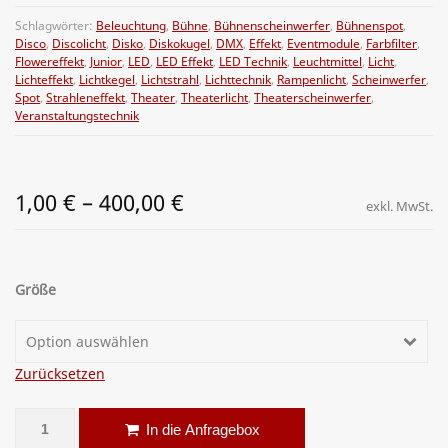
Schlagwörter:
Beleuchtung
,
Bühne
,
Bühnenscheinwerfer
,
Bühnenspot
,
Disco
,
Discolicht
,
Disko
,
Diskokugel
,
DMX
,
Effekt
,
Eventmodule
,
Farbfilter
,
Flowereffekt
,
Junior
,
LED
,
LED Effekt
,
LED Technik
,
Leuchtmittel
,
Licht
,
Lichteffekt
,
Lichtkegel
,
Lichtstrahl
,
Lichttechnik
,
Rampenlicht
,
Scheinwerfer
,
Spot
,
Strahleneffekt
,
Theater
,
Theaterlicht
,
Theaterscheinwerfer
,
Veranstaltungstechnik
1,00
€
–
400,00
€
exkl. MwSt.
Größe
Option auswählen
Zurücksetzen
Discokugel Spiegelkugel 10 – 200 cm Menge
Alternative:
In die Anfragebox