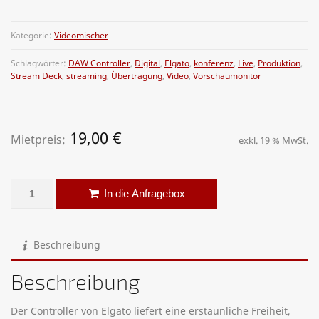
Kategorie:
Videomischer
Schlagwörter:
DAW Controller
,
Digital
,
Elgato
,
konferenz
,
Live
,
Produktion
,
Stream Deck
,
streaming
,
Übertragung
,
Video
,
Vorschaumonitor
19,00
€
Mietpreis:
exkl. 19 % MwSt.
DAW-Controller - Stream Deck 3 x 5 Tasten Menge
Alternative:
In die Anfragebox
Beschreibung
Beschreibung
Der Controller von Elgato liefert eine erstaunliche Freiheit,