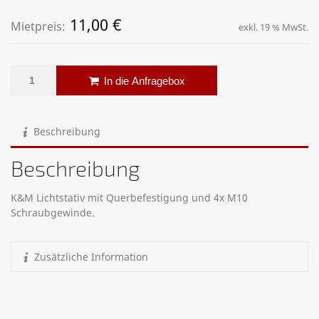
11,00
€
Mietpreis:
exkl. 19 % MwSt.
Lichtstativ mit T-Träger – K&M Menge
Alternative:
In die Anfragebox
Beschreibung
Beschreibung
K&M Lichtstativ mit Querbefestigung und 4x M10
Schraubgewinde.
Zusätzliche Information