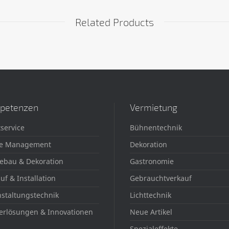
Related Products
petenzen
Vermietung
service
Bühnentechnik
e Management
Dekoration
ebau & Dekoration
Gastronomie
uf & Installation
Gebrauchtverkauf
staltungstechnik
Lichttechnik
erlösungen & Innovationen
Neue Artikel
Spezialeffekte