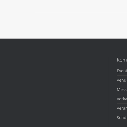
Kom
Event
Venu
Mess
Verka
Veran
Sond