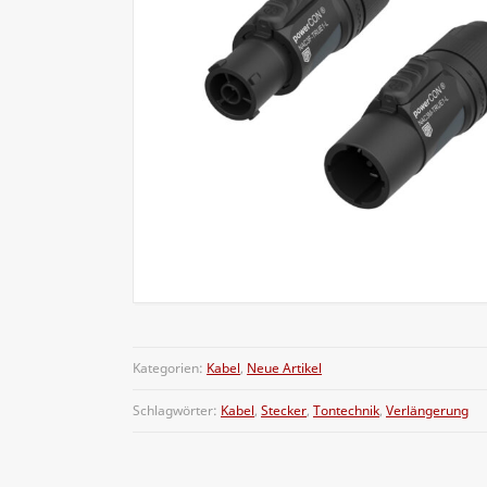
Kategorien:
Kabel
,
Neue Artikel
Schlagwörter:
Kabel
,
Stecker
,
Tontechnik
,
Verlängerung