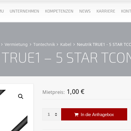
MU
UNTERNEHMEN
KOMPETENZEN
NEWS
KARRIERE
KONT
Vermietung
Tontechnik
Kabel
Neutrik TRUE1 - 5 STAR TC
 TRUE1 – 5 STAR TCO
1,00
€
Mietpreis:
Neutrik TRUE1 - 5 STAR TCON L 1000 Menge
Al
In die Anfragebox