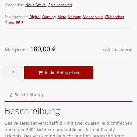
Kategorien:
Neue Artikel
,
Spielkonsolen
Schlagwörter:
Digital
,
Gaming
,
Meta
,
Versum
,
Videospiele
,
VR Headset
Pimax 8K X
180,00
€
Mietpreis:
exkl. 19 % MwSt.
VR Headset - Pimax 8K X Menge
Alternative:
In die Anfragebox
Beschreibung
Beschreibung
Das VR Headset verschafft dir mit zwei dualen 4K Sichtflächen
und einer 200° Sicht ein unglaubliches Virtual-Reality-
Erlebnis. Das VR Gaming ist nicht nur für Fortgeschrittene