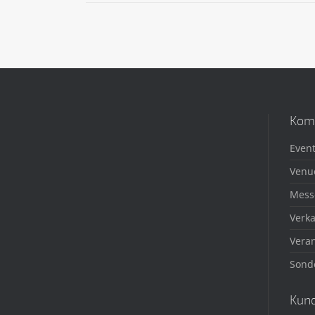
Kom
Event
Venu
Mess
Verka
Veran
Sond
Kun