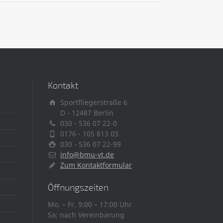
Kontakt
Sportfliegerstraße 6
D - 12487 Berlin
030 - 536 07 22-0
0176 - 105 813 03
030 - 536 07 22-99
info@bmu-vt.de
Zum Kontaktformular
Öffnungszeiten
Mo. – Fr. 9:00 – 17:00 Uhr
Sa: nach Vereinbarung