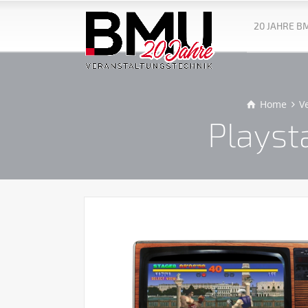
20 JAHRE B
Home
V
Playst