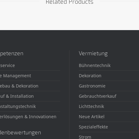
Related Products
petenzen
Vermietung
service
Bühnentechnik
e Management
Dekoration
ebau & Dekoration
Gastronomie
uf & Installation
Gebrauchtverkauf
staltungstechnik
Lichttechnik
erlösungen & Innovationen
Neue Artikel
Spezialeffekte
denbewertungen
Strom