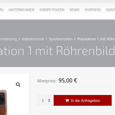
MU
UNTERNEHMEN
KOMPETENZEN
NEWS
KARRIERE
KONT
ermietung
Videotechnik
Spielkonsolen
Playstation 1 mit Röh
ation 1 mit Röhrenbil
95,00
€
Mietpreis:
Playstation 1 mit Röhrenbildschirm Menge
Al
In die Anfragebox