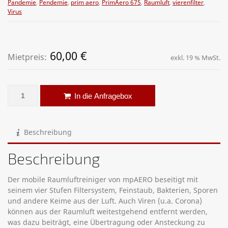
Pandemie
,
Pendemie
,
prim aero
,
PrimAero 675
,
Raumluft
,
vierenfilter
,
Virus
60,00
€
Mietpreis:
exkl. 19 % MwSt.
Raumluftreiniger - minAERO 400 Menge
Alternative:
In die Anfragebox
Beschreibung
Beschreibung
Der mobile Raumluftreiniger von mpAERO beseitigt mit
seinem vier Stufen Filtersystem, Feinstaub, Bakterien, Sporen
und andere Keime aus der Luft. Auch Viren (u.a. Corona)
können aus der Raumluft weitestgehend entfernt werden,
was dazu beiträgt, eine Übertragung oder Ansteckung zu