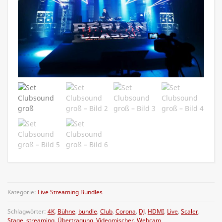
Kategorie:
Live Streaming Bundles
Schlagwörter:
4K
,
Bühne
,
bundle
,
Club
,
Corona
,
DJ
,
HDMI
,
Live
,
Scaler
,
Stage
,
streaming
,
Übertragung
,
Videomischer
,
Webcam