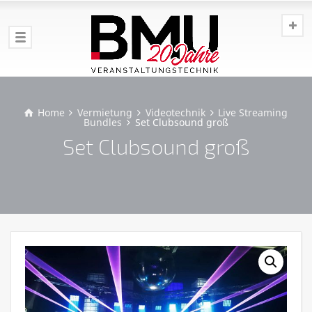
Home
Vermietung
Videotechnik
Live Streaming
Bundles
Set Clubsound groß
Set Clubsound groß