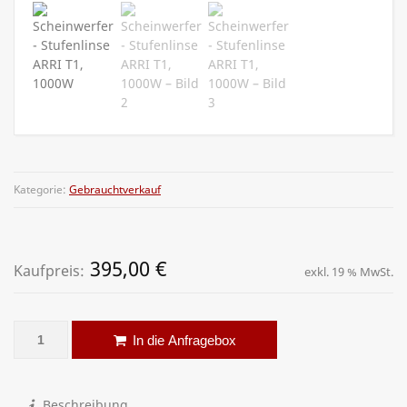
Kategorie:
Gebrauchtverkauf
395,00
€
Kaufpreis:
exkl. 19 % MwSt.
Scheinwerfer - Stufenlinse ARRI T1, 1000W Menge
Alternative:
In die Anfragebox
Beschreibung