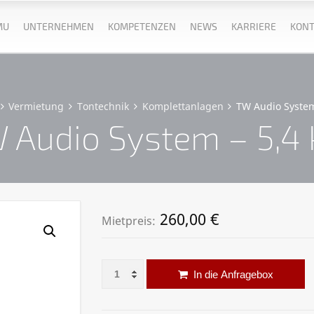
MU
UNTERNEHMEN
KOMPETENZEN
NEWS
KARRIERE
KONT
Vermietung
Tontechnik
Komplettanlagen
TW Audio System
 Audio System – 5,4
260,00
€
Mietpreis:
TW Audio System – 5,4 kW Menge
Al
In die Anfragebox