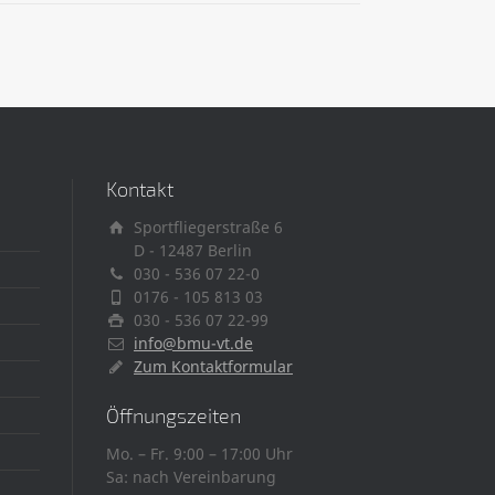
Kontakt
Sportfliegerstraße 6
D - 12487 Berlin
030 - 536 07 22-0
0176 - 105 813 03
030 - 536 07 22-99
info@bmu-vt.de
Zum Kontaktformular
Öffnungszeiten
Mo. – Fr. 9:00 – 17:00 Uhr
Sa: nach Vereinbarung