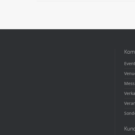
Kom
Event
Venu
Mess
Verka
Veran
Sond
Kun