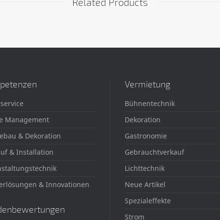
Related Products
petenzen
Vermietung
service
Bühnentechnik
e Management
Dekoration
ebau & Dekoration
Gastronomie
uf & Installation
Gebrauchtverkauf
staltungstechnik
Lichttechnik
erlösungen & Innovationen
Neue Artikel
Spezialeffekte
denbewertungen
Strom