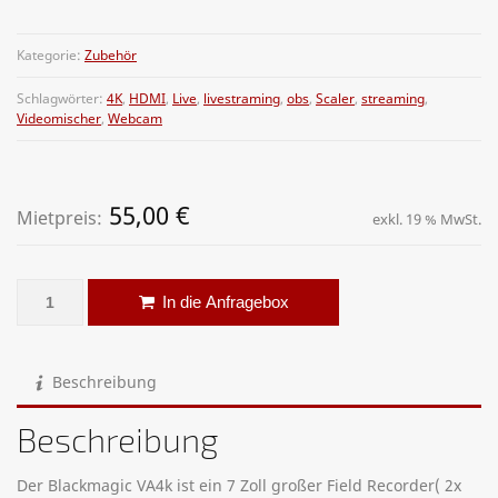
Kategorie:
Zubehör
Schlagwörter:
4K
,
HDMI
,
Live
,
livestraming
,
obs
,
Scaler
,
streaming
,
Videomischer
,
Webcam
55,00
€
Mietpreis:
exkl. 19 % MwSt.
Video-Recorder - Blackmagic Video Assist 4k Menge
Alternative:
In die Anfragebox
Beschreibung
Beschreibung
Der Blackmagic VA4k ist ein 7 Zoll großer Field Recorder( 2x