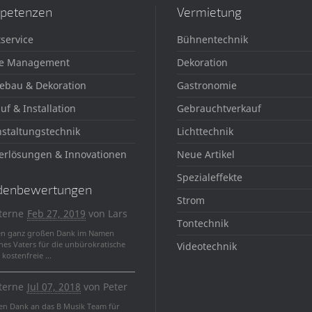
petenzen
Vermietung
service
Bühnentechnik
e Management
Dekoration
ebau & Dekoration
Gastronomie
uf & Installation
Gebrauchtverkauf
staltungstechnik
Lichttechnik
erlösungen & Innovationen
Neue Artikel
Spezialeffekte
denbewertungen
Strom
terne
Feb 27, 2019
von
Lars
Tontechnik
en ganz großen Dank im Namen
nes Vaters für die unbürokratische
Videotechnik
kostenfreie ...
terne
Jul 07, 2018
von
Peter
len Dank an das B Musik Team für