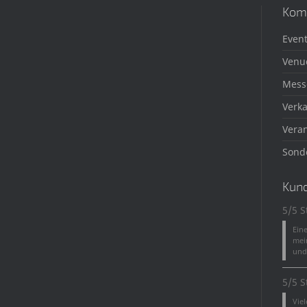
Kom
Event
Venu
Mess
Verka
Veran
Sond
Kun
5/5 S
Ein
mei
und 
5/5 S
Vie