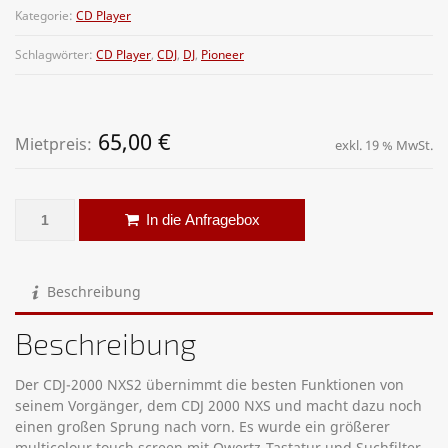
Kategorie:
CD Player
Schlagwörter:
CD Player
,
CDJ
,
DJ
,
Pioneer
65,00
€
Mietpreis:
exkl. 19 % MwSt.
Pioneer CDJ 2000 NXS2 Menge
Alternative:
In die Anfragebox
Beschreibung
Beschreibung
Der CDJ-2000 NXS2 übernimmt die besten Funktionen von
seinem Vorgänger, dem CDJ 2000 NXS und macht dazu noch
einen großen Sprung nach vorn. Es wurde ein größerer
multicolour touch screen mit Qwertz-Tastatur und Suchfilter